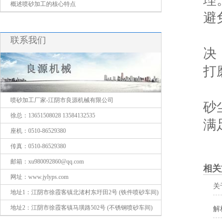
理
概述喷砂加工的核心特点
避
4
联系我们
决
打
所
喷砂加工厂家-江阴市良源机械有限公司
砂
徐总：13651508028 13584132535
满
座机：0510-86529380
传真：0510-86529380
邮箱：xu980092860@qq.com
相关
网址：www.jylyps.com
关
地址1：江阴市徐霞客镇北渚村东圩田2号 (铁件喷砂车间)
地址2：江阴市徐霞客镇马璜路502号 (不锈钢喷砂车间)
解