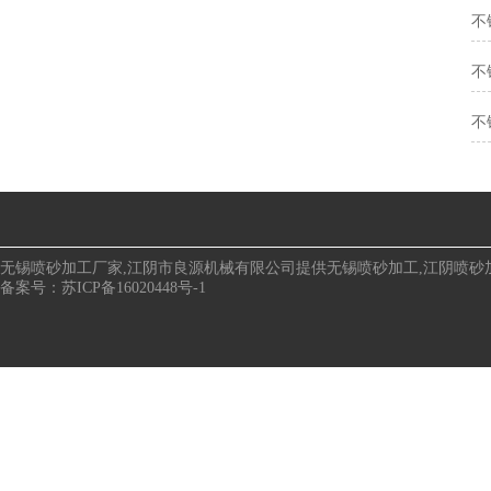
不
不
不
无锡喷砂加工厂家,江阴市良源机械有限公司提供
无锡喷砂加工
,
江阴喷砂
备案号：
苏ICP备16020448号-1