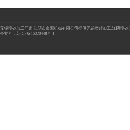
无锡喷砂加工厂家,江阴市良源机械有限公司提供
无锡喷砂加工
,
江阴喷砂
备案号：
苏ICP备16020448号-1