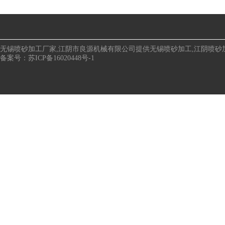
无锡喷砂加工厂家,江阴市良源机械有限公司提供
无锡喷砂加工
,
江阴喷砂
备案号：
苏ICP备16020448号-1